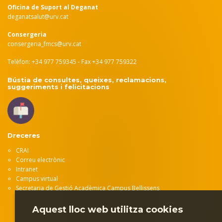
Oficina de Suport al Deganat
deganatsalut@urv.cat
Consergeria
consergeria_fmcs@urv.cat
Telèfon: +34 977 759345 - Fax +34 977 759322
Bústia de consultes, queixes, reclamacions,
suggeriments i felicitacions
Dreceres
CRAI
Correu electrònic
Intranet
Campus virtual
Secretaria de Gestió Acadèmica Campus Bellissens
Aquest lloc web utilitza cookies