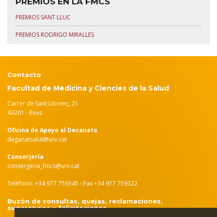
PREMIOS EN LA FMCS
PREMIOS SANT LLUC
PREMIOS RODRIGO MIRALLES
Contacto
Facultad de Medicina y Ciencies de la Salud
Carrer de Sant Llorenç, 21
43201 - Reus
Oficina de Apoyo al Decanato
deganatsalut@urv.cat
Conserjería
consergeria_fmcs@urv.cat
Teléfono: +34 977 759345 - Fax +34 977 759322
Buzón de consultas, quejas, reclamaciones,
sugerencias y felicitaciones