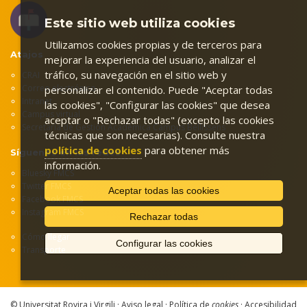
Este sitio web utiliza cookies
Utilizamos cookies propias y de terceros para
Atajos
mejorar la experiencia del usuario, analizar el
tráfico, su navegación en el sitio web y
CRAI
Correo electrónico
personalizar el contenido. Puede "Aceptar todas
Intranet
las cookies", "Configurar las cookies" que desea
Campus virtual
aceptar o "Rechazar todas" (excepto las cookies
Secretaría de Gestión Académica Campus Bellissens
técnicas que son necesarias). Consulte nuestra
política de cookies
para obtener más
Síguenos en las redes
información.
Bluesky FMCS
Twitter FMCS
Aceptar todas las cookies
Facebook FMCS
Instagram FMCS
Rechazar todas
Cómo llegar
Configurar las cookies
Transporte
© Universitat Rovira i Virgili ·
Aviso legal
·
Política de
cookies
·
Accesibilidad