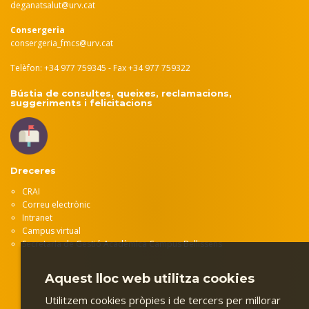
deganatsalut@urv.cat
Consergeria
consergeria_fmcs@urv.cat
Telèfon: +34 977 759345 - Fax +34 977 759322
Bústia de consultes, queixes, reclamacions,
suggeriments i felicitacions
Dreceres
CRAI
Correu electrònic
Intranet
Campus virtual
Secretaria de Gestió Acadèmica Campus Bellissens
Aquest lloc web utilitza cookies
Utilitzem cookies pròpies i de tercers per millorar