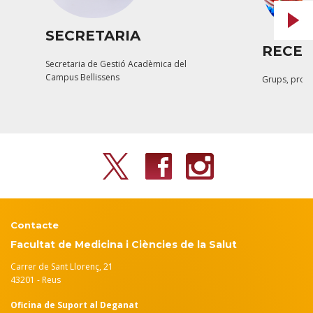
SECRETARIA
RECE
Secretaria de Gestió Acadèmica del
Campus Bellissens
Grups, prog
Contacte
Facultat de Medicina i Ciències de la Salut
Carrer de Sant Llorenç, 21
43201 - Reus
Oficina de Suport al Deganat