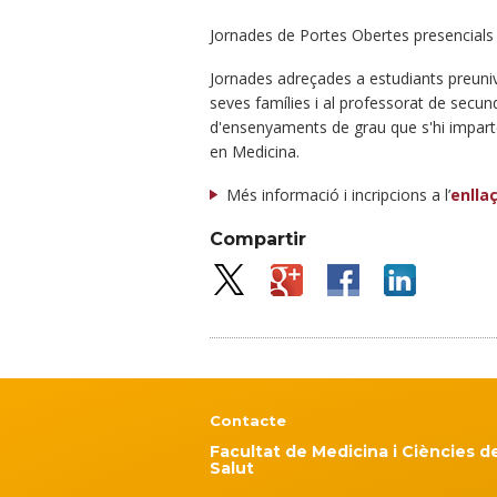
Jornades de Portes Obertes presencials 
Jornades adreçades a estudiants preuniver
seves famílies i al professorat de secundà
d'ensenyaments de grau que s'hi imparte
en Medicina.
Més informació i incripcions a l’
enlla
Compartir
Contacte
Facultat de Medicina i Ciències de
Salut