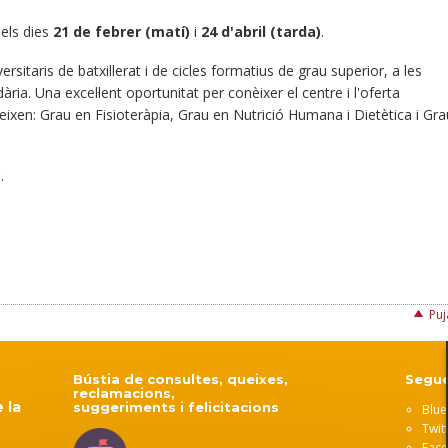
els dies
21 de febrer (matí)
i
24 d'abril (tarda)
.
sitaris de batxillerat i de cicles formatius de grau superior, a les
ria. Una excel·lent oportunitat per conèixer el centre i l'oferta
ixen: Grau en Fisioteràpia, Grau en Nutrició Humana i Dietètica i Gra
ç
.
Puj
Bústia de consultes, queixes,
Segue
reclamacions,
 la
suggeriments i felicitacions
Blue
Twit
Fac