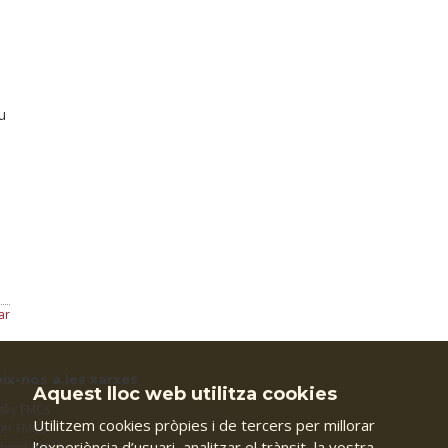
u
ar
ix-nos a les xarxes
Aquest lloc web utilitza cookies
sky FMCS
Utilitzem cookies pròpies i de tercers per millorar
ter FMCS
l’experiència d’usuari, analitzar el trànsit, la vostra
ebook FMCS