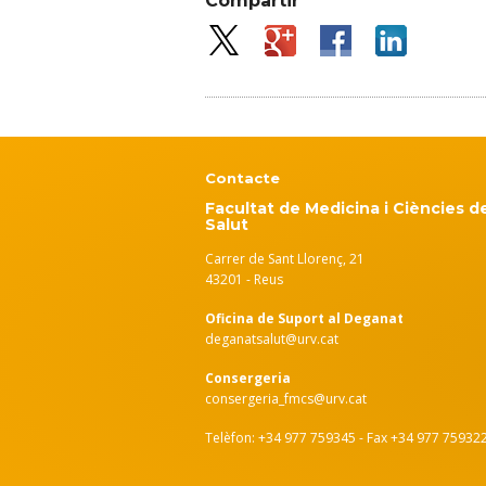
Compartir
Contacte
Facultat de Medicina i Ciències de
Salut
Carrer de Sant Llorenç, 21
43201 - Reus
Oficina de Suport al Deganat
deganatsalut@urv.cat
Consergeria
consergeria_fmcs@urv.cat
Telèfon: +34 977 759345 - Fax +34 977 75932