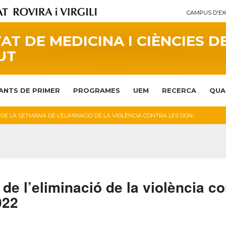
CAMPUS D'EX
AT DE MEDICINA I CIÈNCIES D
UT
ANTS DE PRIMER
PROGRAMES
UEM
RECERCA
QUA
DE LA SETMANA DE L’ELIMINACIÓ DE LA VIOLÈNCIA CONTRA LES DON...
de l’eliminació de la violència co
022