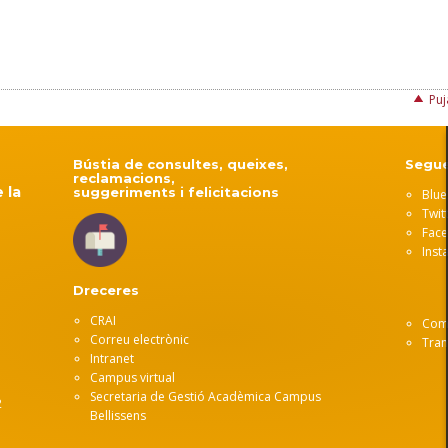
Puj
Bústia de consultes, queixes,
Segue
reclamacions,
 la
suggeriments i felicitacions
Blue
Twit
Fac
Inst
Dreceres
CRAI
Com 
Correu electrònic
Tran
Intranet
Campus virtual
Secretaria de Gestió Acadèmica Campus
2
Bellissens