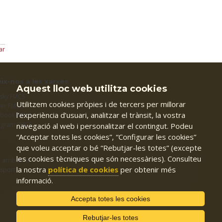
ar
ix-nos a les xarxes
Aquest lloc web utilitza cookies
sky FMCS
Utilitzem cookies pròpies i de tercers per millorar
ter FMCS
l’experiència d’usuari, analitzar el trànsit, la vostra
ebook FMCS
agram FMCS
navegació al web i personalitzar el contingut. Podeu
“Acceptar totes les cookies”, “Configurar les cookies”
que voleu acceptar o bé “Rebutjar-les totes” (excepte
les cookies tècniques que són necessàries). Consulteu
arribar-hi
la nostra
política de cookies
per obtenir més
sport
informació.
Accepta totes les cookies
Rebutjar-les totes