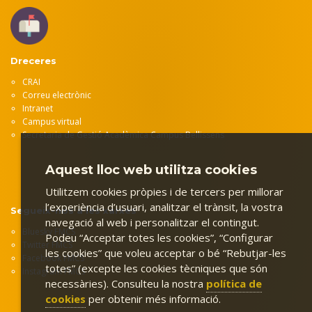
Dreceres
CRAI
Correu electrònic
Intranet
Campus virtual
Secretaria de Gestió Acadèmica Campus Bellissens
Aquest lloc web utilitza cookies
Utilitzem cookies pròpies i de tercers per millorar
l’experiència d’usuari, analitzar el trànsit, la vostra
Segueix-nos a les xarxes
navegació al web i personalitzar el contingut.
Bluesky FMCS
Podeu “Acceptar totes les cookies”, “Configurar
Twitter FMCS
les cookies” que voleu acceptar o bé “Rebutjar-les
Facebook FMCS
totes” (excepte les cookies tècniques que són
Instagram FMCS
necessàries). Consulteu la nostra
política de
cookies
per obtenir més informació.