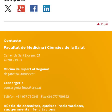
Pujar
Contacte
Facultat de Medicina i Ciències de la Salut
Carrer de Sant Llorenç, 21
43201 - Reus
Oficina de Suport al Deganat
deganatsalut@urv.cat
Consergeria
consergeria_fmcs@urv.cat
Telèfon: +34 977 759345 - Fax +34 977 759322
Bústia de consultes, queixes, reclamacions,
suggeriments i felicitacions