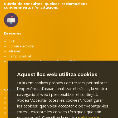
Bústia de consultes, queixes, reclamacions,
suggeriments i felicitacions
Dreceres
CRAI
Correu electrònic
Intranet
Campus virtual
Secretaria de Gestió Acadèmica Campus Bellissens
Aquest lloc web utilitza cookies
Utilitzem cookies pròpies i de tercers per millorar
l’experiència d’usuari, analitzar el trànsit, la vostra
Segueix-nos a les xarxes
navegació al web i personalitzar el contingut.
Bluesky FMCS
Podeu “Acceptar totes les cookies”, “Configurar
Twitter FMCS
les cookies” que voleu acceptar o bé “Rebutjar-les
Facebook FMCS
totes” (excepte les cookies tècniques que són
Instagram FMCS
necessàries). Consulteu la nostra
política de