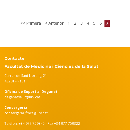
Primera
Anterior
1
2
3
4
5
6
7
Contacte
Facultat de Medicina i Ciències de la Salut
Carrer de Sant Llorenç, 21
43201 - Reus
Oficina de Suport al Deganat
deganatsalut@urv.cat
Consergeria
consergeria_fmcs@urv.cat
Telèfon: +34 977 759345 - Fax +34 977 759322